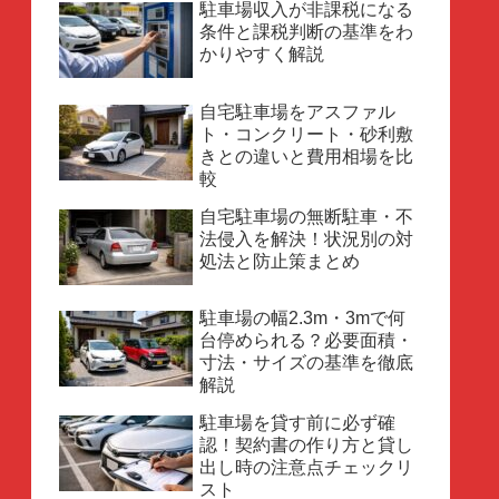
駐車場収入が非課税になる
条件と課税判断の基準をわ
かりやすく解説
自宅駐車場をアスファル
ト・コンクリート・砂利敷
きとの違いと費用相場を比
較
自宅駐車場の無断駐車・不
法侵入を解決！状況別の対
処法と防止策まとめ
駐車場の幅2.3m・3mで何
台停められる？必要面積・
寸法・サイズの基準を徹底
解説
駐車場を貸す前に必ず確
認！契約書の作り方と貸し
出し時の注意点チェックリ
スト