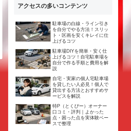
アクセスの多いコンテンツ
駐車場の白線・ライン引き
を自分でやる方法！スリッ
ト・区画を安くキレイに仕
上げるコツ
駐車場DIYを簡単・安く仕
上げるコツ！自宅駐車場を
自分で作る手順と費用を解
説
自宅・実家の個人宅駐車場
を貸したい人必見！個人で
貸出する方法とおすすめサ
ービスを解説
特P（とくぴー）オーナー
口コミ・評判｜よかった
点・困った点を実体験ベー
スで整理