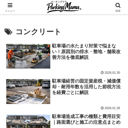
✨空き家・自宅の駐車場を貸してゆとりget🍵
メニュー
検索
コンクリート
駐車場の水たまり対策で悩まな
始め方：失敗しない自宅駐車場貸し出し
い！原因別の排水・整地・舗装改
善方法を徹底解説
2026.01.30
駐車場経営の固定資産税・減価償
始め方：失敗しない自宅駐車場貸し出し
却・耐用年数を活用した節税方法
を経費ごとに解説
2026.01.28
駐車場造成工事の種類と費用目安
始め方：失敗しない自宅駐車場貸し出し
｜路面選びと施工の注意点まとめ