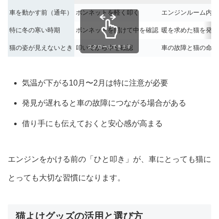
車を動かす前（通年）
ボンネットを軽く叩く
エンジンルーム内の
特に冬の寒い時期
ボンネットを開けて中を確認
暖を求めた猫を発見
猫の姿が見えないとき
叩いてから中を確認
スクロールできます
車の故障と猫の命の
気温が下がる10月〜2月は特に注意が必要
発見が遅れると車の故障につながる場合がある
借り手にも伝えておくと安心感が高まる
エンジンをかける前の「ひと叩き」が、車にとっても猫に
とっても大切な習慣になります。
猫よけグッズの活用と選び方