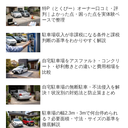
特P（とくぴー）オーナー口コミ・評
判｜よかった点・困った点を実体験ベ
ースで整理
駐車場収入が非課税になる条件と課税
判断の基準をわかりやすく解説
自宅駐車場をアスファルト・コンクリ
ート・砂利敷きとの違いと費用相場を
比較
自宅駐車場の無断駐車・不法侵入を解
決！状況別の対処法と防止策まとめ
駐車場の幅2.3m・3mで何台停められ
る？必要面積・寸法・サイズの基準を
徹底解説