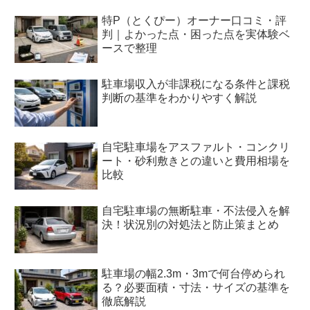
特P（とくぴー）オーナー口コミ・評
判｜よかった点・困った点を実体験ベ
ースで整理
駐車場収入が非課税になる条件と課税
判断の基準をわかりやすく解説
自宅駐車場をアスファルト・コンクリ
ート・砂利敷きとの違いと費用相場を
比較
自宅駐車場の無断駐車・不法侵入を解
決！状況別の対処法と防止策まとめ
駐車場の幅2.3m・3mで何台停められ
る？必要面積・寸法・サイズの基準を
徹底解説