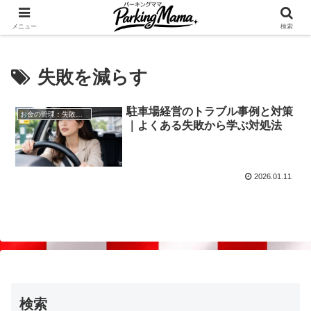
✨空き家・自宅の駐車場を貸してゆとりget🍵
メニュー
検索
失敗を減らす
駐車場経営のトラブル事例と対策
お金の管理：失敗しない自宅駐車場貸し出し
｜よくある失敗から学ぶ対処法
2026.01.11
検索