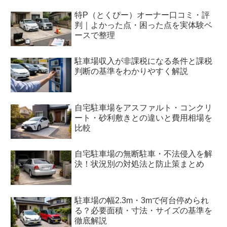
特P（とくぴー）オーナー口コミ・評
判｜よかった点・困った点を実体験ベ
ースで整理
駐車場収入が非課税になる条件と課税
判断の基準をわかりやすく解説
自宅駐車場をアスファルト・コンクリ
ート・砂利敷きとの違いと費用相場を
比較
自宅駐車場の無断駐車・不法侵入を解
決！状況別の対処法と防止策まとめ
駐車場の幅2.3m・3mで何台停められ
る？必要面積・寸法・サイズの基準を
徹底解説