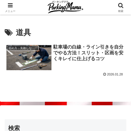
✨空き家・自宅の駐車場を貸してゆとりget🍵
メニュー
検索
道具
駐車場の白線・ライン引きを自分
始め方：失敗しない自宅駐車場貸し出し
でやる方法！スリット・区画を安
くキレイに仕上げるコツ
2026.01.28
検索