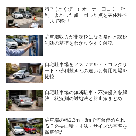
特P（とくぴー）オーナー口コミ・評
判｜よかった点・困った点を実体験ベ
ースで整理
駐車場収入が非課税になる条件と課税
判断の基準をわかりやすく解説
自宅駐車場をアスファルト・コンクリ
ート・砂利敷きとの違いと費用相場を
比較
自宅駐車場の無断駐車・不法侵入を解
決！状況別の対処法と防止策まとめ
駐車場の幅2.3m・3mで何台停められ
る？必要面積・寸法・サイズの基準を
徹底解説