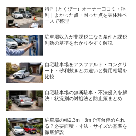
特P（とくぴー）オーナー口コミ・評
判｜よかった点・困った点を実体験ベ
ースで整理
駐車場収入が非課税になる条件と課税
判断の基準をわかりやすく解説
自宅駐車場をアスファルト・コンクリ
ート・砂利敷きとの違いと費用相場を
比較
自宅駐車場の無断駐車・不法侵入を解
決！状況別の対処法と防止策まとめ
駐車場の幅2.3m・3mで何台停められ
る？必要面積・寸法・サイズの基準を
徹底解説