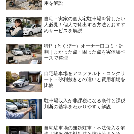
用を解説
自宅・実家の個人宅駐車場を貸したい
人必見！個人で貸出する方法とおすす
めサービスを解説
特P（とくぴー）オーナー口コミ・評
判｜よかった点・困った点を実体験ベ
ースで整理
自宅駐車場をアスファルト・コンクリ
ート・砂利敷きとの違いと費用相場を
比較
駐車場収入が非課税になる条件と課税
判断の基準をわかりやすく解説
自宅駐車場の無断駐車・不法侵入を解
決！状況別の対処法と防止策まとめ