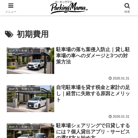
✨空き家・自宅の駐車場を貸してゆとりget🍵
メニュー
検索
初期費用
駐車場の落ち葉侵入防止｜貸し駐
始め方：失敗しない自宅駐車場貸し出し
車場の車へのダメージと3つの対
策方法
2026.01.31
自宅駐車場を貸す税金と家計の足
始め方：失敗しない自宅駐車場貸し出し
し｜経営に失敗する原因とメリッ
ト
2026.01.31
駐車場シェアリングで日貸しする
始め方：失敗しない自宅駐車場貸し出し
には？個人貸出アプリ・サービス
の選び方と始め方